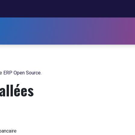
Webacad
Formations et Diplôme
le
ERP Open Source
.
allées
bancaire